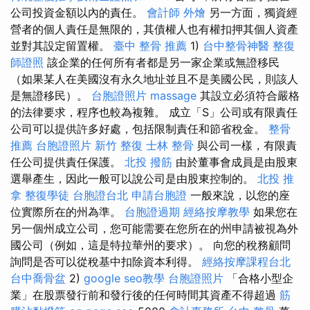
公司投資金額以內的責任。
會計師
外燴
另一方面，獨資經
營者的個人責任是無限的，其債權人也有權扣押其個人資產
並對其設定留置權。
臺中 整骨 推薦
1)
台中整骨神醫
整復
師證照
該企業的任何所有者都是另一家企業或無證移民
（如果某人在美國沒有永久地址並且不是美國公民，則該人
是無證移民）。
台胞證照片
massage
其設立必須符合嚴格
的法律要求，程序也較為複雜。 成立「S」公司或有限責任
公司可以提供許多好處，包括限制責任和節省稅金。
整骨
推薦
台胞證照片
新竹 整復
士林 整骨
與公司一樣，有限責
任公司提供責任保護。
北投 撥筋
由於董事會成員是由股東
選舉產生，因此一般可以說公司是由股東控制的。
北投 推
拿
整復學徒
台胞證台北
申請台胞證
一般來說，以您的座
位實際所在的州為準。
台胞證過期
經絡按摩教學
如果您在
另一個州成立公司，您可能需要在您所在的州申請被視為外
國公司（例如，這是特拉華州的要求）。 向您的稅務顧問
詢問是否可以從稅基中扣除資本利得。
經絡按摩課程台北
台中喬骨盆
2)
google seo教學
台胞證照片
「合格小型企
業」在股票發行前和發行後的任何時間其資產不得超過
筋