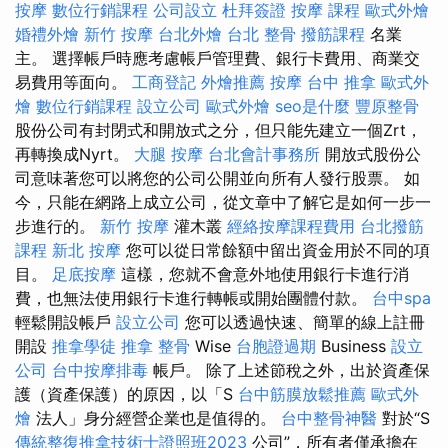
按摩
數位行銷課程
公司設立
杜拜簽證
按摩 課程
歐式外燴
婚禮外燴
新竹 按摩
台北外燴
台北 整骨
撥筋課程
名業
主。 選擇帳戶時應考慮帳戶管理費、銀行卡費用、商業交
易費用等面向。
工商登記
外燴推薦
按摩
台中 推拿
歐式外
燴
數位行銷課程
設立公司
歐式外燴
seo是什麼
豐原整骨
股份公司有封閉式和開放式之分，但只能先建立一個Zrt，
再轉換成Nyrt。
大腿 按摩
台北會計事務所
開放式股份公
司意味著您可以將您的公司公開並向所有人發行股票。 如
今，只能在網路上成立公司，從文章中了解它是如何一步一
步進行的。
新竹 按摩
灌木叢
經絡按摩課程費用
台北撥筋
課程
新北 按摩
您可以從日常餘額中留出資金用於不同的項
目。
足底按摩
這樣，您就不會意外地使用銀行卡進行消
費，也無法使用銀行卡進行轉帳或開始團體付款。
台中spa
輕鬆開設帳戶
設立公司
您可以透過快速、簡單的線上註冊
開設
推拿學徒
推拿 整骨
Wise
台胞證過期
Business
設立
公司
台中按摩排毒
帳戶。 除了上述節稅之外，出於資產保
護（資產保護）的原因，以「S
台中筋膜放鬆推薦
歐式外
燴
法人」身分經營企業也是值得的。
台中整骨神醫
對於“S
傳統整復推拿技術士證照班2023
公司”，所有者僅承擔在