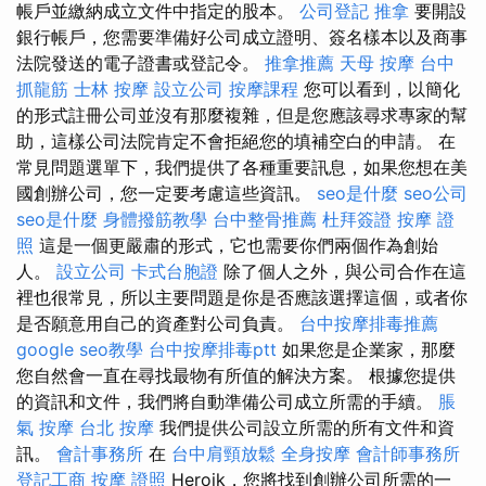
帳戶並繳納成立文件中指定的股本。
公司登記
推拿
要開設
銀行帳戶，您需要準備好公司成立證明、簽名樣本以及商事
法院發送的電子證書或登記令。
推拿推薦
天母 按摩
台中
抓龍筋
士林 按摩
設立公司
按摩課程
您可以看到，以簡化
的形式註冊公司並沒有那麼複雜，但是您應該尋求專家的幫
助，這樣公司法院肯定不會拒絕您的填補空白的申請。 在
常見問題選單下，我們提供了各種重要訊息，如果您想在美
國創辦公司，您一定要考慮這些資訊。
seo是什麼
seo公司
seo是什麼
身體撥筋教學
台中整骨推薦
杜拜簽證
按摩 證
照
這是一個更嚴肅的形式，它也需要你們兩個作為創始
人。
設立公司
卡式台胞證
除了個人之外，與公司合作在這
裡也很常見，所以主要問題是你是否應該選擇這個，或者你
是否願意用自己的資產對公司負責。
台中按摩排毒推薦
google seo教學
台中按摩排毒ptt
如果您是企業家，那麼
您自然會一直在尋找最物有所值的解決方案。 根據您提供
的資訊和文件，我們將自動準備公司成立所需的手續。
脹
氣 按摩
台北 按摩
我們提供公司設立所需的所有文件和資
訊。
會計事務所
在
台中肩頸放鬆
全身按摩
會計師事務所
登記工商
按摩 證照
Heroik，您將找到創辦公司所需的一