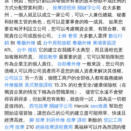
票（例如，他們計劃以與每個所有者的股本份額不成比例的
方式分配營業利潤）。
按摩證照班
關鍵字公司
在大多數
州，一個人就足以成立一家公司，可以一人兼任總裁、秘書
和財務主管的角色，也可以是董事會的唯一成員。 如果您
要在匈牙利設立公司，您可以考慮獨資企業、有限合夥、有
限責任公司或股份公司。
士林 整骨
大多數人選擇
數位行
銷
Bt
餐廳外燴
或
台中肩頸放鬆
餐廳外燴
柬埔寨簽證
Kft。
台中 撥筋
它的建立在我國不太典型，而且過程也更
加複雜和昂貴。
撥筋教學
最重要的是，它可以幫助限制您
作為企業主的個人責任。
自助餐外燴
一般來說，您公司的
債權人可以用公司資產而不是您的個人資產來解決其債權。
公司設立
另一方面，個體工商戶的全部收入都有義務繳納
外燴服務
美式整復課程
15.3% 的社會安全/健康保險稅（在
獨資企業的情況下稱為自營職業稅）。 儘管它永遠不會變
得容易得多，但如果您有衝動，就值得一試，因為這一切都
是值得的。
西屯按摩
關鍵字公司
Heroik
seo推薦
幫助您
開始這場冒險，讓您自己的公司的建立盡可能簡單、快速且
經濟高效。
腳 按摩
到府外燴
按摩 課程
剩餘的
登記工商
台灣 按摩
210
經絡按摩課程費用
萬福林可以作為所謂的撥