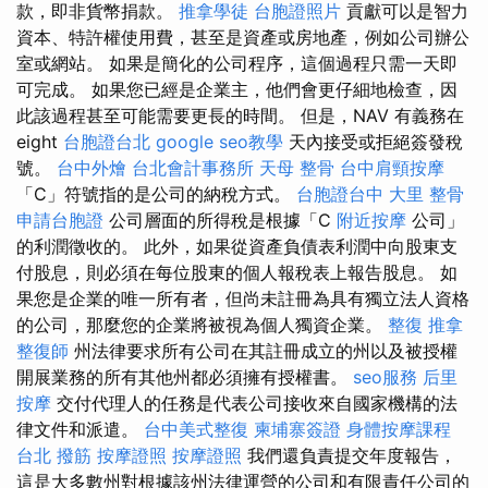
款，即非貨幣捐款。
推拿學徒
台胞證照片
貢獻可以是智力
資本、特許權使用費，甚至是資產或房地產，例如公司辦公
室或網站。 如果是簡化的公司程序，這個過程只​​需一天即
可完成。 如果您已經是企業主，他們會更仔細地檢查，因
此該過程甚至可能需要更長的時間。 但是，NAV 有義務在
eight
台胞證台北
google seo教學
天內接受或拒絕簽發稅
號。
台中外燴
台北會計事務所
天母 整骨
台中肩頸按摩
「C」符號指的是公司的納稅方式。
台胞證台中
大里 整骨
申請台胞證
公司層面的所得稅是根據「C
附近按摩
公司」
的利潤徵收的。 此外，如果從資產負債表利潤中向股東支
付股息，則必須在每位股東的個人報稅表上報告股息。 如
果您是企業的唯一所有者，但尚未註冊為具有獨立法人資格
的公司，那麼您的企業將被視為個人獨資企業。
整復 推拿
整復師
州法律要求所有公司在其註冊成立的州以及被授權
開展業務的所有其他州都必須擁有授權書。
seo服務
后里
按摩
交付代理人的任務是代表公司接收來自國家機構的法
律文件和派遣。
台中美式整復
柬埔寨簽證
身體按摩課程
台北 撥筋
按摩證照
按摩證照
我們還負責提交年度報告，
這是大多數州對根據該州法律運營的公司和有限責任公司的