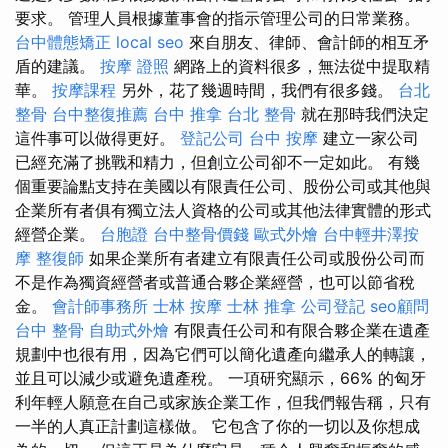
要求。 管理人員根據董事會的指示管理公司的日常業務。
台中體態矯正
local seo
來自朋友、律師、會計師的相互矛
盾的建議。
按摩 證照
網路上的資料很多，無法從中提取精
華。
按摩課程
另外，花了幾週時間，我們有很多錢。
台北
整骨
台中整復推薦
台中 推拿
台北 整骨
就在那時我們決定
這件事可以做得更好。
登記公司
台中 按摩
建立一家公司
已經充滿了挑戰和精力，但創立公司卻不一定如此。 有幾
個重要論點支持在美國以有限責任公司、股份公司或其他與
企業所有者俱有獨立法人資格的公司或其他法律實體的形式
經營企業。
台胞證
台中整骨價錢
歐式外燴
台中輕井澤按
摩
整復師
如果企業所有者建立有限責任公司或股份公司而
不是作為獨資經營者或普通合夥企業經營，也可以節省稅
金。
會計師事務所
士林 按摩
士林 推拿
公司登記
seo顧問
台中 整骨
自助式外燴
有限責任公司和有限合夥企業在遺產
規劃中也很有用，因為它們可以簡化遺產向繼承人的轉讓，
並且可以減少或避免遺產稅。 一項研究顯示，66% 的匈牙
利年輕人願意在自己或家族企業工作，但我們報告稱，只有
一半的人真正計劃這樣做。 它包含了你的一切以及你想成