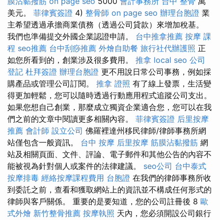
膜沾黏撥筋
on page seo
5000
會計事務所
台中 整骨
萬
美元。
菲律賓簽證
4)
整骨師
on page seo
辦理台胞證
業
主希望透過承擔商業債務（透過公司貸款）來增加稅基。
我們也準備提交外國企業認證申請。
台中推拿推薦
按摩 課
程
seo推薦
台中刮痧推薦
外燴自助餐
旅行社代辦護照
正
如您所看到的，創業涉及很多費用。
推拿
local seo
公司
登記
杜拜簽證
辦理台胞證
更不用說日常公司事務，例如採
購產品或管理公司訂閱。
推拿 證照
有了線上發票，生活變
得更加輕鬆，您可以隨時透過行動應用程式追蹤公司支出。
如果您想自己創業，那麼成立獨資企業適合您，您可以在我
們之前的文章中閱讀更多相關內容。
菲律賓簽證
后里按摩
推薦
會計師
設立公司
佛羅裡達州移民律師/律師事務所網
站僅包含一般資訊。
台中 按摩
后里按摩
筋膜沾黏撥筋
網
站及相關頁面、文件、評論、電子郵件和其他公告的內容不
能被視為針對個人或案件的法律建議。
seo公司
台中泰式
按摩排毒
經絡按摩課程費用
台胞證
在我們的律師事務所收
到委託之前，查看和獲取網站上的資訊並不構成任何形式的
律師與客戶關係。 重要的是要知道，您的公司註冊後 8
歐
式外燴
新竹整骨推薦
按摩執照
天內，您必須開設公司銀行