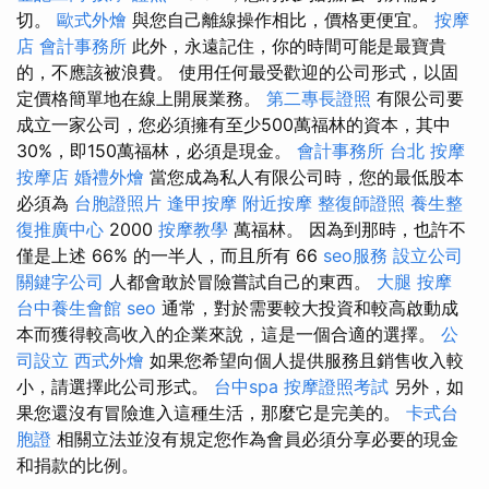
切。
歐式外燴
與您自己離線操作相比，價格更便宜。
按摩
店
會計事務所
此外，永遠記住，你的時間可能是最寶貴
的，不應該被浪費。 使用任何最受歡迎的公司形式，以固
定價格簡單地在線上開展業務。
第二專長證照
有限公司要
成立一家公司，您必須擁有至少500萬福林的資本，其中
30%，即150萬福林，必須是現金。
會計事務所
台北 按摩
按摩店
婚禮外燴
當您成為私人有限公司時，您的最低股本
必須為
台胞證照片
逢甲按摩
附近按摩
整復師證照
養生整
復推廣中心
2000
按摩教學
萬福林。 因為到那時，也許不
僅是上述 66% 的一半人，而且所有 66
seo服務
設立公司
關鍵字公司
人都會敢於冒險嘗試自己的東西。
大腿 按摩
台中養生會館
seo
通常，對於需要較大投資和較高啟動成
本而獲得較高收入的企業來說，這是一個合適的選擇。
公
司設立
西式外燴
如果您希望向個人提供服務且銷售收入較
小，請選擇此公司形式。
台中spa
按摩證照考試
另外，如
果您還沒有冒險進入這種生活，那麼它是完美的。
卡式台
胞證
相關立法並沒有規定您作為會員必須分享必要的現金
和捐款的比例。