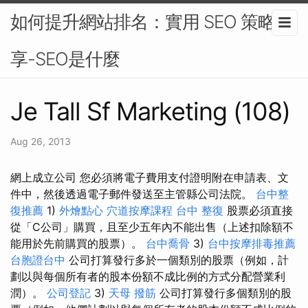
如何提升網站排名：實用 SEO 策略分
享-SEO是什麼
Je Tall Sf Marketing (108)
Aug 26, 2013
網上成立公司 您必須將電子費用支付證明附在申請表、文
件中，然後透過電子郵件發送至主管縣公司法院。
台中整
復推薦
1)
外燴點心
穴道按摩課程
台中 整復
股票必須直接
從「C公司」購買，且至少五年內不能出售（上述扣除額不
能用於先前購買的股票）。
台中喬骨
3)
台中按摩排毒推薦
台胞證台中
公司打算發行多於一個類別的股票（例如，計
劃以與每個所有者的股本份額不成比例的方式分配營業利
潤）。
公司登記
3)
天母 撥筋
公司打算發行多個類別的股