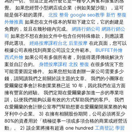
為的一切。 但這正是為什麼它是一種令人興奮和振奮的感
覺。 如果您經營小型網店或企業（例如美髮沙龍），這可
能是個不錯的選擇。
北投 整骨
google seo教學
新竹 整復
外燴推薦
如果您在文件樣本的幫助下建立它，它的創建是
免費的，並且在幾秒鐘內完成。
網路行銷公司
網路行銷公
司
如果您不想在創始文件中包含任何特殊條款，則應該選
擇此選項。
經絡按摩課程台北
后里按摩
在此頁面，您可以
根據公司表格找到商業公司設立文件範本。
BUFFET外燴
西式外燴
如果公司有多個所有者，則值得選擇傳統解決方
案並自訂合約。
身體按摩課程
北投 整復
在很多情況下您
可能需要固定條件。 如果您想知道創辦一家公司需要多少
錢，請閱讀我們之前關於該主題的文章。 我們的小團隊在
愛爾蘭從事會計和創業業務已近 10 年，因此我們在這方面
擁有豐富的經驗。 我們定期在愛爾蘭參加進一步的專業培
訓，以便我們能夠以最有效的方式幫助我們的客戶。 我們
在愛爾蘭的會計辦公室專門幫助想要在愛爾蘭開展業務的匈
牙利中小企業。 3) 在擁有相關股份期間，公司必須將至少
80%的資產用於「積極從事一項或多項合格的商業或經營活
動」。 2) 該企業將擁有超過 one hundred
工商登記
學習