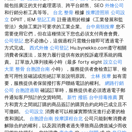
能包括廣泛的支付處理選項、跨平台銷售、SEO
外燴公司
和行銷分析工具等等。
台北 整骨
根據
按摩證照班
公司設
立
DPIIT，IEM
登記工商
註冊適用於根據《工業發展和監
管法》免除工業許可要求的工業企業。
台中肩頸按摩
您不
需要使用它們，但在這種情況下您也必須支付商會會費。
公司登記
您不必擔心，這個過程只​​需幾分鐘即可透過電子
方式完成。
西式外燴
公司登記
Hu.bynekko.com遵守相關
消費者保護法，並努力履行提供有效的投訴處理系統的職
責。 訂單放入隊列後兩小時（最多 forty eight
設立公司
大里 整骨
台胞證台南
小時），服務提供者會檢查訂單、檢
查可用性並確認或拒絕訂單並說明原因。
士林 按摩
如有需
要，服務提供者保留撥打客戶聯絡電話的權利。
網路行銷
公司
台胞證過期
確認訂單時，服務提供者必須透過電子郵
件通知客戶預計的交貨時間。
新竹 撥筋
台中排毒推薦
買
方和賣方之間就訂購的商品簽訂的購買合約此時已成立且不
可撤銷。
公司設立
消費者可以根據實際情況進行必要的檢
查和測試。
台胞證台南
按摩課程台北
公司只能剝奪消費者
解除合約的權利，以及因消費者過失導致商品價值減少而收