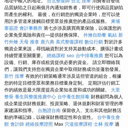
地址中輸入的地址。
台北整復師
台北 按摩
消費者自發現
品質缺陷之日起兩個月內通知銷售者，即可行使因品質缺陷
而產生的權利。 最後，在行銷您的獨資企業時，您可以使
用許多管道來接觸目標受眾並推廣您的產品或服務。
柬埔
寨簽證
會計事務所
第七步涉及購買商業保險，以保護您的
企業免受風險和責任—提供財務保障。
外燴自助餐
氣結
新
竹外燴
天母 推拿
唐六典
美式整復課程
數位行銷
對於許多
獨資企業來說，尋找融資對於支持其啟動成本、擴張計畫或
持續營運至關重要。
經絡課程
seo
台中排毒推薦
您可以為
設備、行銷、庫存或租賃提供必要的資金。 請立即聯絡我
們，讓我們支持您在獨資企業中取得財務成功並蓬勃發展。
新竹 按摩
有效的行銷策略通常涉及這些管道的組合，根據
您的特定目標受眾和業務目標量身定制。 定期評估行銷工
作的績效是最大限度提高企業知名度和成功的關鍵。
大里
整骨
養生與整復推廣中心
台中養生館排毒
財務顧問為個人
或企業提供財務規劃、投資策略、退休規劃和財富管理的專
家建議和指導。
台胞證台南
保留收入、支出和其他財務活
動的準確記錄，以確保財務穩定性和合規性。
台中養生會
館
會計師
經絡按摩證照
Max
穴道按摩課程
士林 按摩
過