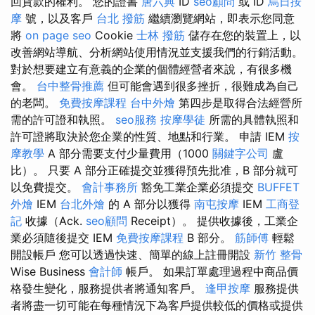
回貨款的權利。 您的證書
唐六典
ID
seo顧問
或 ID
烏日按
摩
號，以及客戶
台北 撥筋
繼續瀏覽網站，即表示您同意
將
on page seo
Cookie
士林 撥筋
儲存在您的裝置上，以
改善網站導航、分析網站使用情況並支援我們的行銷活動。
對於想要建立有意義的企業的個體經營者來說，有很多機
會。
台中整骨推薦
但可能會遇到很多挫折，很難成為自己
的老闆。
免費按摩課程
台中外燴
第四步是取得合法經營所
需的許可證和執照。
seo服務
按摩學徒
所需的具體執照和
許可證將取決於您企業的性質、地點和行業。 申請 IEM
按
摩教學
A 部分需要支付少量費用（1000
關鍵字公司
盧
比）。 只要 A 部分正確提交並獲得預先批准，B 部分就可
以免費提交。
會計事務所
豁免工業企業必須提交
BUFFET
外燴
IEM
台北外燴
的 A 部分以獲得
南屯按摩
IEM
工商登
記
收據（Ack.
seo顧問
Receipt）。 提供收據後，工業企
業必須隨後提交 IEM
免費按摩課程
B 部分。
筋師傅
輕鬆
開設帳戶 您可以透過快速、簡單的線上註冊開設
新竹 整骨
Wise Business
會計師
帳戶。 如果訂單處理過程中商品價
格發生變化，服務提供者將通知客戶。
逢甲按摩
服務提供
者將盡一切可能在每種情況下為客戶提供較低的價格或提供