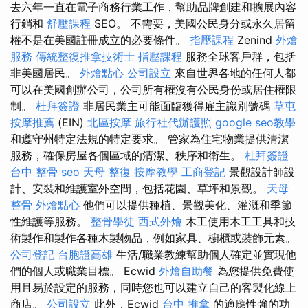
去六年一直在電子商務行業工作，幫助品牌創建和擴展內容
行銷和
舒壓課程
SEO。 不需要，美國公民身分或永久居留
權不是在美國註冊成立的必要條件。
指壓課程
Zenind
外燴
服務
傳統整復推拿技術士
指壓課程
服務全球客戶群，包括
非美國居民。
外燴點心
公司設立
來自世界各地的任何人都
可以在美國創辦公司，公司所有權沒有公民身份或居住權限
制。
杜拜簽證
非居民業主可能面臨獲得雇主識別號碼
草屯
按摩推薦
(EIN)
北區按摩
旅行社代辦護照
google seo教學
和遵守州特定法規的特定要求。 管家為住宅物業提供清潔
服務，確保房屋各個區域的清潔、秩序和衛生。
杜拜簽證
台中 整骨
seo
天母 整復
按摩教學
工商登記
景觀設計師設
計、安裝和維護室外空間，包括花園、草坪和景觀。
天母
整骨
外燴點心
他們可以提供種植、景觀美化、灌溉和季節
性維護等服務。
整骨學徒
西式外燴
木工使用木工工具和技
術製作和製作各種木製物品，例如家具、櫥櫃或裝飾元素。
公司登記
台胞證高雄
生活/職業教練幫助個人確定並實現他
們的個人或職業目標。 Ecwid
外燴自助餐
為您提供免費使
用且易於設定的服務，同時您也可以建立自己的客製化線上
商店。
公司設立
此外，Ecwid
台中 推拿
的適應性強的功