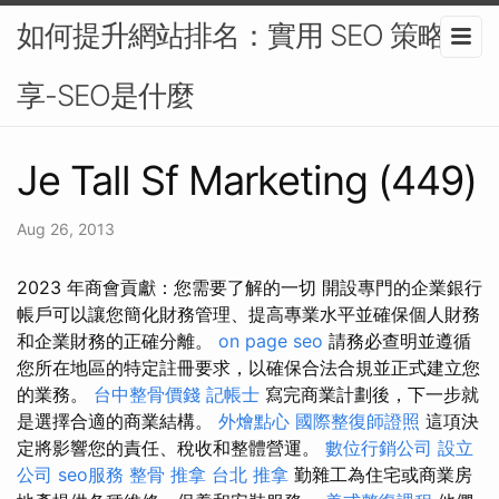
如何提升網站排名：實用 SEO 策略分
享-SEO是什麼
Je Tall Sf Marketing (449)
Aug 26, 2013
2023 年商會貢獻：您需要了解的一切 開設專門的企業銀行
帳戶可以讓您簡化財務管理、提高專業水平並確保個人財務
和企業財務的正確分離。
on page seo
請務必查明並遵循
您所在地區的特定註冊要求，以確保合法合規並正式建立您
的業務。
台中整骨價錢
記帳士
寫完商業計劃後，下一步就
是選擇合適的商業結構。
外燴點心
國際整復師證照
這項決
定將影響您的責任、稅收和整體營運。
數位行銷公司
設立
公司
seo服務
整骨 推拿
台北 推拿
勤雜工為住宅或商業房