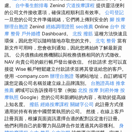
慮。
台中養生館排毒
Zenind
穴道按摩課程
提供靈活便利
的公司文件接收選項，確保流程順利且有效率。
公司登記
一旦您的公司文件準備就緒，它們將上傳到安全的
腳 按摩
辦理台胞證
Zenind
經絡調理證照
seo推薦
Online
台中 按
摩 整骨
戶外婚禮
Dashboard。
北投 撥筋
這種方法快速且
環保，因此您可以隨時隨地存取您的文件。
北屯 整骨
當有
新文件可用時，您會收到通知，因此您將始終了解最新資
訊。 公共債務由稅務機關以與稅務債務相同的方式徵收。
NAV 向貴公司的銀行帳戶發出催收信。 付款請求 您可以直
接從 Wise 帳戶輕鬆建立付款請求並將其發送給您的客戶。
使用 -company.com
辦理台胞證
等網站地址，自訂網域可
讓您定義公司名稱並建立線上品牌識別。
台胞證高雄
推拿
推薦
網域可以告訴搜尋引擎（例如
北投 按摩
到府外燴
按
摩執照
Google）您的公司和新網站的內容，有助於提高線
上知名度。
撥筋
經絡按摩課程
關鍵字公司
此註冊方式僅
適用於持有有效中國營業執照的公司。 然後，在線上客戶
註冊頁面，根據頁面資訊選擇合適的配對設定進行註冊。
他們利用自己的影響力與品牌合作並透過其內容獲利。
身