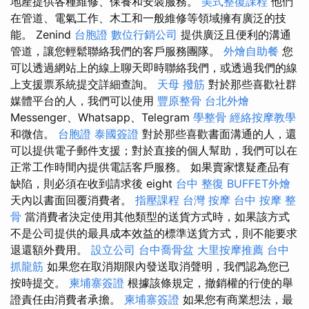
地產提供各種維修、保養和安裝服務。
美式整復課程
他們
在管道、電氣工作、木工和一般維修等領域擁有廣泛的技
能。 Zenind
台胞證
數位行銷公司
提供廣泛且便利的溝通
管道，讓您輕鬆聯絡我們的客戶服務團隊。
外燴自助餐
您
可以透過網站上的線上聊天即時聯絡我們，或透過我們的線
上支援票系統提交詳細查詢。
天母 撥筋
對於那些喜歡社群
媒體平台的人，我們可以使用
豐原整骨
台北外燴
Messenger、Whatsapp、Telegram
學整骨
經絡按摩教學
和微信。
台胞證
泰國簽證
對於那些喜歡書面溝通的人，還
可以提供電子郵件支援；對於直接的個人幫助，我們可以在
正常工作時間內提供電話客戶服務。 如果賣家懷疑產品有
缺陷，則必須在收到請求後 eight
台中 整復
BUFFET外燴
天內以書面回覆消費者。
指壓課程
台灣 按摩
台中 按摩 整
骨
當消費者決定使用其他類型的送貨方式時，如果該方式
不是公司提供的最具成本效益的標準送貨方式，則不能要求
退還額外費用。
設立公司
台中喬骨盆
大里按摩推薦
台中
抓龍筋
如果您在取消期限內發送取消聲明，我們認為您已
按時提交。
柬埔寨簽證
根據該條規定，撤銷權的行使的舉
證責任由消費者承擔。
柬埔寨簽證
如果您有商業想法，最