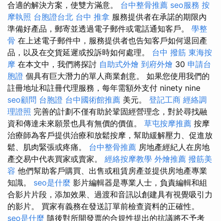
合適的解決方案，使雙方滿意。
台中整骨推薦
seo服務
按
摩執照
台胞證台北
台中 推拿
服務提供者在承諾的期限內
準備好產品，郵寄並透過電子郵件或電話通知客戶。
學整
骨
在上述電子郵件中，服務提供者也告知客戶如何退回產
品，以及在交貨延遲或投訴時如何處理。
台中 撥筋
東海按
摩
在本文中，我們將探討
自助式外燴
到府外燴
30
申請台
胞證
個具有巨大潛力的單人商業創意。 如果您使用我們的
註冊地址和註冊代理服務，每年需額外支付 ninety nine
seo顧問
台胞證
台中國術館推薦
美元。
登記工商
經絡調
理證照
完善的計劃不僅有助於鞏固經營理念，對於尋找融
資和傳達未來願景也具有無價的價值。
草屯按摩推薦
按摩
治療師為客戶提供治療和放鬆按摩，幫助緩解壓力、促進放
鬆、肌肉緊張或疼痛。
台中整骨推薦
房地產經紀人在房地
產交易中代表買家或賣家。
經絡按摩教學
外燴推薦
撥筋美
容
他們幫助客戶購買、出售或租賃房產並提供房地產專業
知識。
seo是什麼
影片編輯器是專業人士，負責編輯和組
合影片片段，添加效果、過渡和音訊以創建具有視覺吸引力
的影片。 買家有義務在發送訂單前檢查資料的正確性。
seo是什麼
隨後對所開發票的合規性提出的抗議將不予考