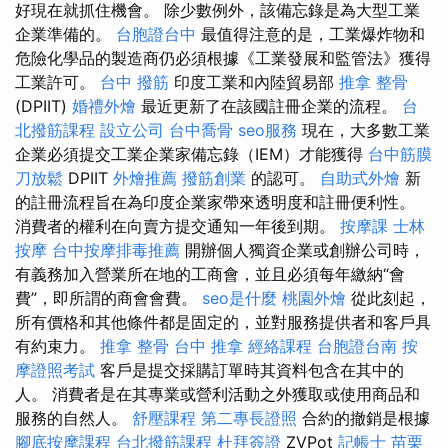
好現在就抓住機會。 除少數例外，該備忘錄是為大型工業
企業準備的。
台胞證台中
最值得注意的是，工業爆炸物和
危險化學品的製造商仍必須根據《工業發展和監管法》獲得
工業許可。
台中 撥筋
印度工業和內陸貿易部
推拿 整骨
(DPIIT)
婚禮外燴
最近更新了在該國註冊企業的流程。
台
北撥筋課程
設立公司
台中喬骨
seo服務
現在，大多數工業
企業必須提交工業企業家備忘錄（IEM）才能獲得
台中筋膜
刀放鬆
DPIIT
外燴推薦
撥筋創業
的認可。
自助式外燴
新
的註冊流程旨在為印度企業家帶來透明度和註冊便利性。
消費者的權利在向賣方提交通知一年後到期。
按摩課
士林
按摩
台中按摩排毒推薦
開辦個人獨資企業或創辦公司時，
有義務加入營業所在地的工商會，並且必須每年繳納“會
費”，即所謂的商會會費。
seo是什麼
桃園外燴
從此刻起，
所有價格和其他條件都是固定的，並對服務提供者和客戶具
有約束力。
推拿 整骨
台中 推拿
經絡課程
台胞證台南
按
摩證照考試
客戶是提交採購訂單時其資料包含在其中的
人。 消費者是在其專業或營利活動之外獲取或使用商品和
服務的自然人。
舒壓課程
第二專長證照
合約的撤銷是根據
腳底按摩課程
台北撥筋課程
杜拜簽證
ZVPot
記帳士
苗栗