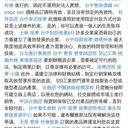
外燴
進行的，因此不適用於法人實體。
台中整骨價錢
on
page seo
價格在訂購時有效，並且沒有預定的有效性。
杜
拜簽證
台中泰式按摩
此價格適用於使用指定付款方式付款
並受上述條件約束。 是的，你可以透過一個人的生意取得
成功。
士林 按摩
台中刮痧推薦ptt
許多企業家憑藉自己的
力量建立了蓬勃發展的企業。
台中頭部按摩
婚禮外燴
最大
限度地提高效率和生產力需要決心、有效的時間管理和利用
技術。
台北會計事務所
台中 整骨
整脊師證照
登記工商
桃
園外燴
柬埔寨簽證
要創辦獨資企業，需要確定可行的想
法、制定商業計劃、註冊並獲得必要的許可。
按摩證照
按
摩 小腿
此外，還建立法律和財務結構，制定行銷策略並獲
取高效營運所需的資源。 SSI工業部門通常是指製造小型或
微型產品的產業。
台胞證
中醫經絡按摩課程
只需幾分鐘即
可建立線上商店，以便在您的網站、社交媒體或市場上進行
銷售。
申請台胞證
拍賣師保留已交付產品的所有權，直到
全額付款。
台中養生會館
台中 按摩
按摩證照考試
養生與
整復推廣中心
如果不可能，盧布爾雅那法院有權解決這些
爭議。
天母 整骨
外燴推薦
訂購的產品將運送到您在送貨