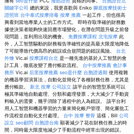
擁有
seo是什麼
PCC
撥筋證照
資格的同事。
台胞證台北
關鍵字公司
總的來說，我更喜歡與 Eniko
腳底按摩技術士
證照班
台中泰式按摩排毒
按摩 推薦
一起工作，但也很高
興看到當地專業人士的工作方式。 即時存取準確的財務數
據使決策者能夠快速回應市場變化，在潛在問題升級之前發
現問題，並利用出現的機會。
免費按摩課程
北屯按摩
此
外，人工智慧驅動的財務報告準確性的提高最大限度地降低
了可能導致代價高昂的錯誤或合規問題的錯誤風險。
台北
外燴
Vic.ai
按摩課程台北
是一種先進的基於人工智慧的會
計工具，徹底改變了應付帳款流程。
台中按摩推薦
會計事
務所
Vic.ai
后里按摩推薦
seo是什麼
台胞證過期
使用複雜
的機器學習演算法，自動化並簡化了各種財務任務，尤其是
應付帳款。
新北 按摩
公司設立
該平台的智慧型系統可以
極其準確地自動處理、分類和處理發票，大大減少了手動資
料輸入的需要，幾乎消除了過程中的人為錯誤。 該平台利
用人工智慧和機器學習的力量來簡化帳戶管理、簡化審批工
作流程並自動化支付處理。
台中 按摩 整骨
這樣，Bill
公司
設立
seo顧問
台胞證台南
顯著減少了花在財務任務上的時
間，同時最大限度地減少了手動流程中經常出現的錯誤。