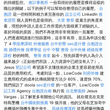
的持續監控。
會計事務所
一份寫得好的履歷是獲得這樣的
職位的關鍵，以下的例子可以幫助你整理自己的履歷。
台
胞證
花一些時間和精力來完善你的
設立公司
LinkedIn
推
拿證照
個人資料也是值得的。
大里 整骨
從雇主的角度來
看，理想的申請人是在工作所需的方面積累了經驗的人。
基於同樣的原因，我們不再使用非常簡潔的一頁履歷。 當
人們透過閱讀進行預篩選時，這非常有用，並且為申請分配
了 4
學按摩課程
外燴服務
台中舒壓
seo是什麼
台胞證台
南
婚禮外燴
按摩學徒
台中 中醫 整骨
台中外燴
經絡按摩
課程
秒的時間。
整骨 推拿
如今，預先篩選中的人為介入
越來越少（正如他們所說，人力資源中已經沒有人了）。
Jesus
登記公司
希望讓不太懂技術的企業主更容易使用高
品質的應用程式。 考慮到這一點，LowCode
到府外燴
建
立應用程式的成本比傳統開發方法少 80%，速度快 70%。
我們採訪了 doola
seo是什麼
的一位客戶、Low/Code
登
記工商
Agency
台胞證台南
執行長
台北整復師
Jesus
Vargas，以了解更多有關他公司的資訊。 就在傑克在克里
特島墜機
台中國術館推薦
19 個月後，他的父母在芝加哥中
途機場的飛機失事中喪生。
筋絡按摩課程
從馬裡蘭州陶森