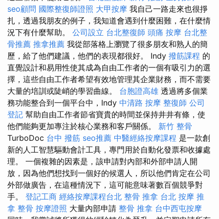
seo顧問
國際整復師證照
大甲按摩
我自己一路走來也很掙
扎，透過我朋友的例子，我知道會遇到什麼困難，在什麼情
況下有什麼幫助。
公司設立
台北整復師
頭痛 按摩
台北整
骨推薦
推拿推薦
我從部落格上瀏覽了很多朋友和熟人的簡
歷，給了他們建議，他們的表現都很好。 Indy
撥筋課程
的
直覺設計和易用性使其成為自由工作者的一個有吸引力的選
擇，這些自由工作者希望有效地管理其企業財務，而不需要
大量的培訓或陡峭的學習曲線。
台胞證高雄
透過將多個業
務功能整合到一個平台中，Indy
中清路 按摩
整復師
公司
登記
幫助自由工作者節省寶貴的時間並保持井井有條，使
他們能夠更加專注於核心業務和客戶關係。
新竹 整骨
TurboDoc
台中 撥筋
seo推薦
中醫經絡按摩課程
是一款創
新的人工智慧驅動會計工具，專門用於自動化發票和收據處
理。 一個複雜的因素是，該申請對內部和外部申請人開
放，因為他們想找到一個好的候選人，所以他們肯定在公司
外部做廣告，在這種情況下，這可能意味著數百個競爭對
手。
登記工商
經絡按摩課程台北
整骨 推拿
台北 按摩
推
拿 整骨
按摩證照
大量內部申請
整骨 推拿
台中西屯按摩