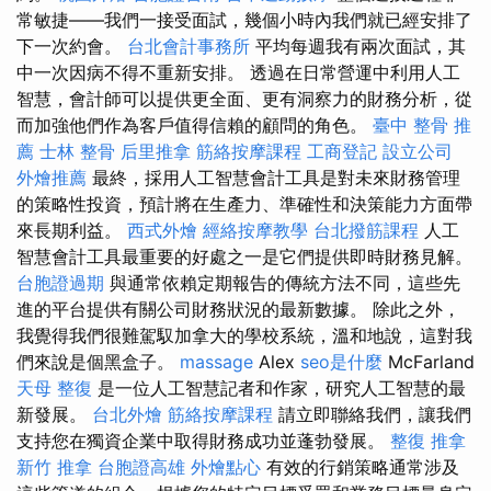
常敏捷——我們一接受面試，幾個小時內我們就已經安排了
下一次約會。
台北會計事務所
平均每週我有兩次面試，其
中一次因病不得不重新安排。 透過在日常營運中利用人工
智慧，會計師可以提供更全面、更有洞察力的財務分析，從
而加強他們作為客戶值得信賴的顧問的角色。
臺中 整骨 推
薦
士林 整骨
后里推拿
筋絡按摩課程
工商登記
設立公司
外燴推薦
最終，採用人工智慧會計工具是對未來財務管理
的策略性投資，預計將在生產力、準確性和決策能力方面帶
來長期利益。
西式外燴
經絡按摩教學
台北撥筋課程
人工
智慧會計工具最重要的好處之一是它們提供即時財務見解。
台胞證過期
與通常依賴定期報告的傳統方法不同，這些先
進的平台提供有關公司財務狀況的最新數據。 除此之外，
我覺得我們很難駕馭加拿大的學校系統，溫和地說，這對我
們來說是個黑盒子。
massage
Alex
seo是什麼
McFarland
天母 整復
是一位人工智慧記者和作家，研究人工智慧的最
新發展。
台北外燴
筋絡按摩課程
請立即聯絡我們，讓我們
支持您在獨資企業中取得財務成功並蓬勃發展。
整復 推拿
新竹 推拿
台胞證高雄
外燴點心
有效的行銷策略通常涉及