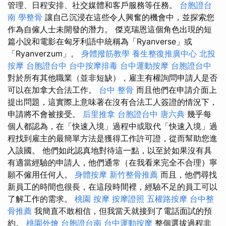
管理、日程安排、社交媒體和客戶服務等任務。
台胞證台
南
學整骨
讓自己沉浸在這些令人興奮的機會中，並探索您
作為自僱人士未開發的潛力。 傑克瑞恩這個角色出現的短
篇小說和電影在匈牙利語中統稱為「Ryanverse」或
「Ryanverzum」。
身體撥筋教學
養生整復推廣中心
北投
按摩
台胞證台中
台中按摩排毒
台中運動按摩
台胞證台中
對於所有其他職業（並非短缺），雇主有權詢問申請人是否
可以在加拿大合法工作。
台中 整骨
而且他們在申請介面上
提出問題，這實際上意味著在沒有合法工人簽證的情況下，
申請將不會被接受。
后里推拿
台胞證台中
唐六典
幾乎每
個人都認為，在「快速入境」過程中或取代「快速入境」過
程找到雇主的最簡單方法是獲得工作許可證，從而幫助您進
入該國。 他們如此認真地對待這一點，以至於如果沒有具
有適當經驗的申請人，他們通常（在我看來完全不合理）寧
願不僱用任何人。
身體按摩
新竹整骨推薦
而且，他們尋找
新員工的時間也很長，在這段時間裡，經驗不足的員工可以
了解工作的需求。
桃園 按摩
按摩證照
五權路按摩
台中整
骨推薦
我簡直不敢相信，但我當天就接到了電話面試的預
約。
桃園外燴
台胞證台南
台中運動按摩
整個選拔過程非