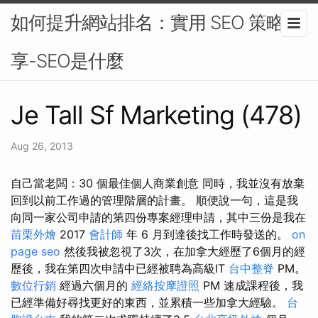
如何提升網站排名：實用 SEO 策略分
享-SEO是什麼
Je Tall Sf Marketing (478)
Aug 26, 2013
自己當老闆：30 個最佳個人商業創意 同時，我並沒有放棄
回到以前工作過的管理階層的計畫。 順便說一句，這是我
向同一家公司申請的第四份專案經理申請，其中三份是我在
苗栗外燴
2017
會計師
年 6 月到達後找工作時發送的。
on
page seo
然後我被忽視了3次，在加拿大經歷了6個月的經
歷後，我在第四次申請中已經被聘為高級IT
台中整脊
PM。
數位行銷
經過六個月的
經絡按摩證照
PM 速成課程後，我
已經準備好尋找更好的東西，並累積一些加拿大經驗。
台