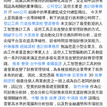
同時，我嘗試將所獲得的經驗轉化為晉升，並定期申請所有
我認為相關的董事職位。
公司登記
這些主要是
會計師事務
所
IT
seo公司
組織中的專案總監或交付總監職位。 今天早
上是我最後一次導師輔導，剩下的就是行政和辦公時間了。
登記工商
穴道按摩課程
豐原整骨
本文探討了最受歡迎的人
工智慧會計工具，這些工具正在改變企業管理財務的方式。
關鍵字公司
大里推拿
從自動化日常任務到即時分析，這些
尖端平台旨在提高準確性、節省時間並增強財務決策能力。
外燴服務
經絡課程
會計師事務所
無論您是小型企業主、自
由工作者還是會計專業人士，這些人工智慧驅動的工具都提
供一系列功能來滿足您的多樣化需求並改變您的財務管理實
踐。
推拿 整骨
台中按摩
泰國簽證
人工智慧會計工具的快
速發展改變了財務管理領域，為各種規模的企業帶來了前所
未有的好處。 因此，當您憑藉
餐廳外燴
后里推拿
30
按摩
師證照
個最佳個人商業創意之一踏上成為自己老闆的旅程
時，請記住，堅實的財務基礎至關重要。
新竹外燴
作為公
司財務分析師，您在分析公司財務表現和支援財務決策方面
發揮關鍵作用。
中醫 推拿
按摩 課程
中清路 按摩
該職位
需要高水準的電腦和分析技能，以及對金融趨勢和市場狀況