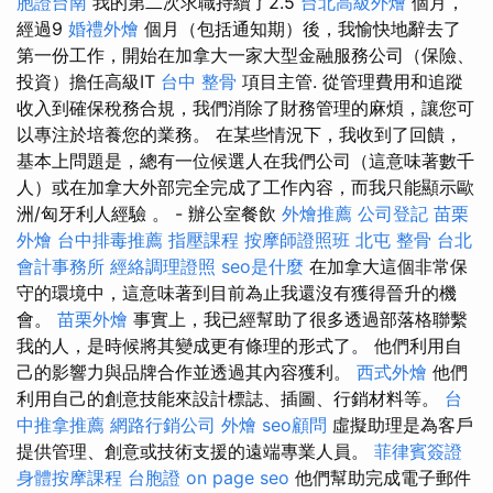
胞證台南
我的第二次求職持續了2.5
台北高級外燴
個月，
經過9
婚禮外燴
個月（包括通知期）後，我愉快地辭去了
第一份工作，開始在加拿大一家大型金融服務公司（保險、
投資）擔任高級IT
台中 整骨
項目主管. 從管理費用和追蹤
收入到確保稅務合規，我們消除了財務管理的麻煩，讓您可
以專注於培養您的業務。 在某些情況下，我收到了回饋，
基本上問題是，總有一位候選人在我們公司（這意味著數千
人）或在加拿大外部完全完成了工作內容，而我只能顯示歐
洲/匈牙利人經驗 。 - 辦公室餐飲
外燴推薦
公司登記
苗栗
外燴
台中排毒推薦
指壓課程
按摩師證照班
北屯 整骨
台北
會計事務所
經絡調理證照
seo是什麼
在加拿大這個非常保
守的環境中，這意味著到目前為止我還沒有獲得晉升的機
會。
苗栗外燴
事實上，我已經幫助了很多透過部落格聯繫
我的人，是時候將其變成更有條理的形式了。 他們利用自
己的影響力與品牌合作並透過其內容獲利。
西式外燴
他們
利用自己的創意技能來設計標誌、插圖、行銷材料等。
台
中推拿推薦
網路行銷公司
外燴
seo顧問
虛擬助理是為客戶
提供管理、創意或技術支援的遠端專業人員。
菲律賓簽證
身體按摩課程
台胞證
on page seo
他們幫助完成電子郵件