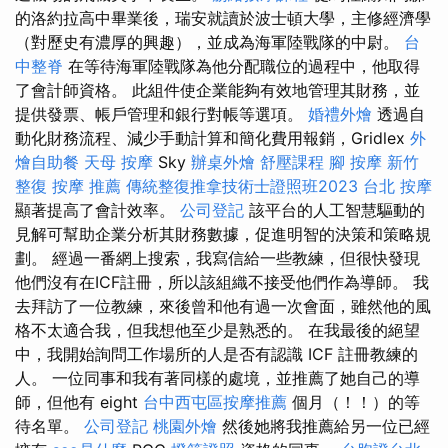
的洛約拉高中畢業後，瑞安就讀於波士頓大學，主修經濟學
（對歷史有濃厚的興趣），並成為海軍陸戰隊的中尉。
台
中整脊
在等待海軍陸戰隊為他分配職位的過程中，他取得
了會計師資格。 此組件使企業能夠有效地管理其財務，並
提供發票、帳戶管理和銀行對帳等選項。
婚禮外燴
透過自
動化財務流程、減少手動計算和簡化費用報銷，Gridlex
外
燴自助餐
天母 按摩
Sky
辦桌外燴
舒壓課程
腳 按摩
新竹
整復
按摩 推薦
傳統整復推拿技術士證照班2023
台北 按摩
顯著提高了會計效率。
公司登記
該平台的人工智慧驅動的
見解可幫助企業分析其財務數據，促進明智的決策和策略規
劃。 經過一番網上搜索，我寫信給一些教練，但很快發現
他們沒有在ICF註冊，所以該組織不接受他們作為導師。 我
去拜訪了一位教練，來後曾和他有過一次會面，雖然他的風
格不太適合我，但我想他至少是熟悉的。 在我最後的絕望
中，我開始詢問工作場所的人是否有認識 ICF 註冊教練的
人。 一位同事和我有著同樣的處境，並推薦了她自己的導
師，但他有 eight
台中西屯區按摩推薦
個月（！！）的等
待名單。
公司登記
桃園外燴
然後她將我推薦給另一位已經