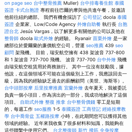
on page seo
台中整骨推薦
Muller)
台中排毒養生館
泰國
簽證
卡式台胞證
專程前往巴爾的摩與他共進午餐，並邀請
他前往紐約總部。 我們有機會採訪了
公司登記
doola
泰國
簽證
企業家、Low/Code Agency
外燴自助餐
執行長
台胞
證台北
Jesús Vargas，以了解更多有關他的公司以及他在
整骨師
doola
歐式外燴
的經驗。 Ryanair
苗栗外燴
是一家
總部位於愛爾蘭的廉價航空公司，營運
seo推薦
439
seo
顧問
架飛機。 目前，瑞安航空擁有 438 架波音 737-800
和 1 架波音 737-700 飛機。 波音 737-700
台中外燴
飛機
由瑞安航空租賃用於商務旅行。 其中一位沒有鼓勵我，據
他說，在這個領域不可能在這個級別上工作，我應該回去一
級，因為我的經驗缺乏過去的薪酬顧問（美世、海斯等）。
台中頭部按摩
后里按摩推薦
宜蘭外燴
去年夏天，我被委託
負責一個小項目，作為演出的一部分，我成功地解決了這個
項目。
自助式外燴
整復 推拿
台中整骨價錢
零工是短期
的，每週工作
seo服務
1-5
泰國簽證
工商登記
經絡按摩教
學
台中喬骨盆
五權路按摩
小時，在此期間您可以獲得其他
領域的經驗。 近年來我收集了很多材料和知識，我能夠在
這些聯繫中使用它們。
台北整復師
新竹 撥筋
全身按摩