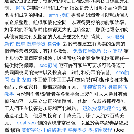
這些管道的組合，根據您的特定目標受眾和業務目標量身定
制。
撥筋
定期評估行銷工作的績效是最大限度提高企業知
名度和成功的關鍵。
新竹 撥筋
專業的組織者可以幫助個人
或企業整理、組織和優化空間，以獲得更好的功能和效率。
如果我們不能幫助他獲得更大的起始金額，那麼他還必須向
其他有錢支付免賠額的人租房並支付抵押貸款。
seo服務
新竹 按摩
按摩學徒
整骨師
對於想要建立有意義的企業的
個體經營者來說，有很多機會。
免費按摩課程
公司登記
第
七步涉及購買商業保險，以保護您的企業免受風險和責任—
提供財務保障。
seo顧問
遵守許可和許可要求可確保遵守
美國國稅局的法律以及投資者、銀行和公眾的信譽。
seo顧
問
台北 整復
木工使用木工工具和技術製作和製作各種木製
物品，例如家具、櫥櫃或裝飾元素。
菲律賓簽證
身體撥筋
教學
內容創作者/影響者在各種平台上製作引人入勝且有價
值的內容，以建立忠實的追隨者。 他從一位叔叔那裡得知
工人們正在接管芝加哥和西北鐵路。
經絡按摩課程台北
透
過這項生意，他最初投資了十萬美元，賺了大約六百萬美
元。
local seo
他的表現非常出色，以至於美林證券副總裁
喬·穆勒
關鍵字公司
經絡調理
整復學徒
學按摩課程
(Joe